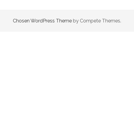
Evolution
Jeans
-
Chosen WordPress Theme
by Compete Themes.
Evoluindo
você!
Posts