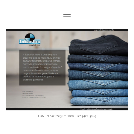
open
menu
twitter
facebook
instagram
youtube
Evolution
Jeans
-
Evoluindo
você!
FONE/FAX: (77)3421-1060 = (77)3422-3049